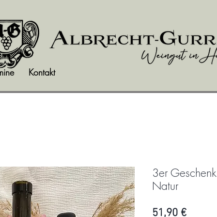
mine
Kontakt
3er Geschenkp
Natur
Preis
51,90 €