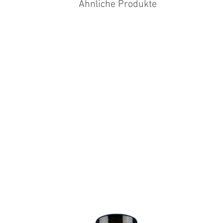
Qualitätswein
Ähnliche Produkte
Lemberger -S- :
Restzucker:
Säure:
Alkohol:
Deutscher
Qualitätswein