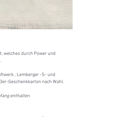
Restzucker:
Säure:
Alkohol:
Deutscher
Qualitätswein
t, welches durch Power und
.
Spätburgunder -S-
aftwerk , Lemberger -S- und
Restzucker:
 3er-Geschenkkarton nach Wahl.
Säure:
fang enthalten.
Alkohol:
Deutscher