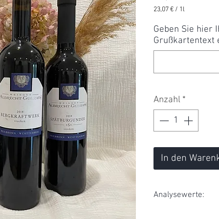
23,07 €
/
1l
23,07 €
pro
Geben Sie hier 
1
Grußkartentext e
Liter
Anzahl
*
In den Waren
Analysewerte:
Bergkraftwerk: