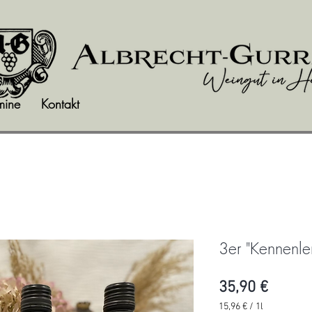
mine
Kontakt
3er "Kennenle
Preis
35,90 €
15,96 €
/
1l