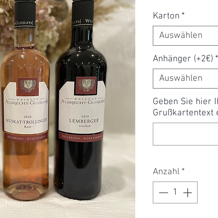
15,96 €
pro
Karton
*
1
Liter
Auswählen
Anhänger (+2€)
Auswählen
Geben Sie hier 
Grußkartentext e
Anzahl
*