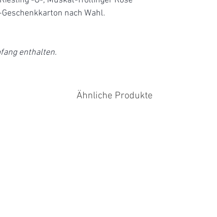
Riesling -G-, Muskat-Trollinger Rosé
-Geschenkkarton nach Wahl.
Säure:
Alkohol:
fang enthalten.
Deutscher
Qualitätswein
Ähnliche Produkte
Muskat-Trollinger 
Restzucker:
Säure:
Alkohol:
Deutscher
Qualitätswein