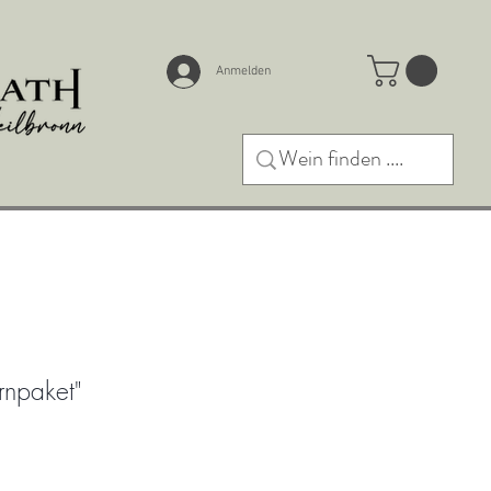
Anmelden
rnpaket"