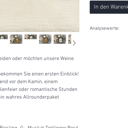
In den Waren
Analysewerte:
Weißer Riesling -G
Restzucker:
heiden oder möchten unsere Weine
Säure:
ekommen Sie einen ersten Einblick!
Alkohol:
bend vor dem Kamin, einem
milienfeier oder romantische Stunden
Deutscher
Qualitäswein
 ein wahres Allrounderpaket
Lemberger trocke
Restzucker: