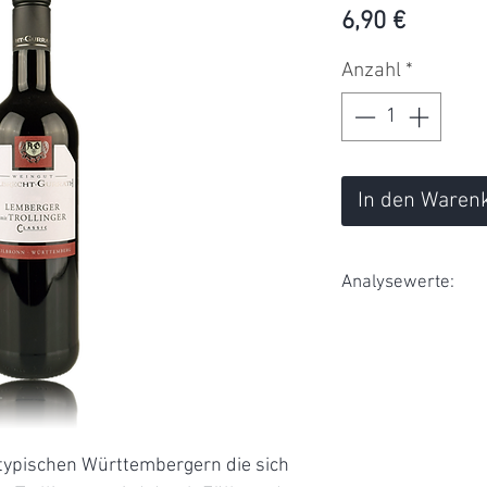
Preis
6,90 €
Anzahl
*
In den Waren
Analysewerte:
Restzucker:
Säure:
Alkohol:
 typischen Württembergern die sich