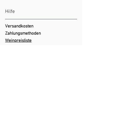
Hilfe
Versandkosten
Zahlungsmethoden
Weinpreisliste
Mein Konto
Vertrag widerrufen
Folgen Sie uns
Facebook
Instagram
Newsletter
Tragen Sie sich für unseren