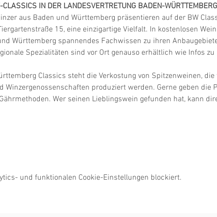
-CLASSICS IN DER LANDESVERTRETUNG BADEN-WÜRTTEMBERG 
nzer aus Baden und Württemberg präsentieren auf der BW Classi
ergartenstraße 15, eine einzigartige Vielfalt. In kostenlosen Wei
und Württemberg spannendes Fachwissen zu ihren Anbaugebiete
gionale Spezialitäten sind vor Ort genauso erhältlich wie Infos z
rttemberg Classics steht die Verkostung von Spitzenweinen, die 
nd Winzergenossenschaften produziert werden. Gerne geben die 
ährmethoden. Wer seinen Lieblingswein gefunden hat, kann dire
ics- und funktionalen Cookie-Einstellungen blockiert.